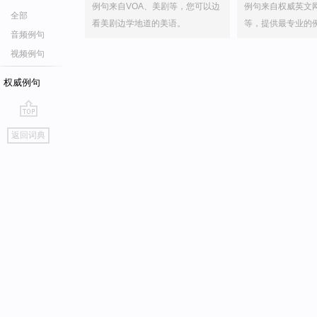
例句来自VOA、美剧等，您可以边
例句来自权威英文
全部
看美剧边学地道的美语。
等，提供最专业的
音频例句
视频例句
权威例句
go
返回词典
top