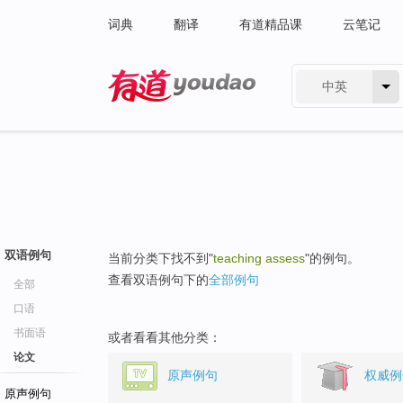
词典
翻译
有道精品课
云笔记
中英
有道 - 网易旗下搜索
双语例句
当前分类下找不到"
teaching assess
"的例句。
查看双语例句下的
全部例句
全部
口语
书面语
或者看看其他分类：
论文
原声例句
权威例
原声例句