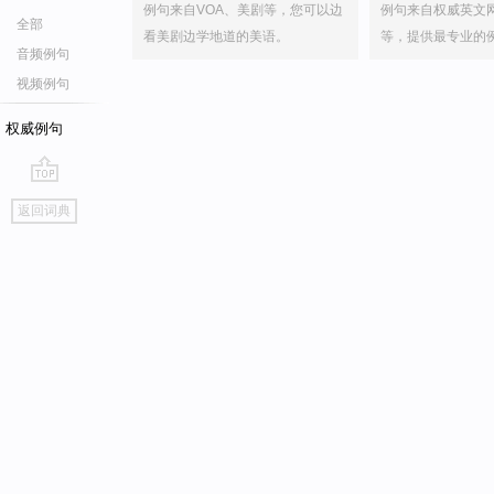
例句来自VOA、美剧等，您可以边
例句来自权威英文
全部
看美剧边学地道的美语。
等，提供最专业的
音频例句
视频例句
权威例句
go
返回词典
top