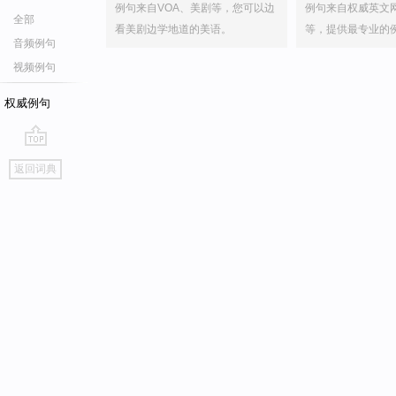
例句来自VOA、美剧等，您可以边
例句来自权威英文
全部
看美剧边学地道的美语。
等，提供最专业的
音频例句
视频例句
权威例句
go
返回词典
top