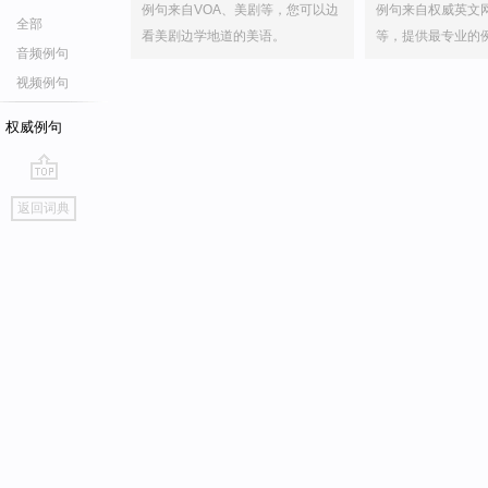
例句来自VOA、美剧等，您可以边
例句来自权威英文
全部
看美剧边学地道的美语。
等，提供最专业的
音频例句
视频例句
权威例句
go
返回词典
top