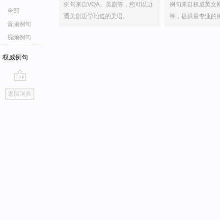
例句来自VOA、美剧等，您可以边
例句来自权威英文
全部
看美剧边学地道的美语。
等，提供最专业的
音频例句
视频例句
权威例句
go
返回词典
top