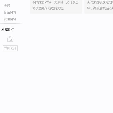
例句来自VOA、美剧等，您可以边
例句来自权威英文
全部
看美剧边学地道的美语。
等，提供最专业的
音频例句
视频例句
权威例句
go
返回词典
top