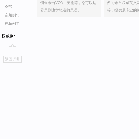
例句来自VOA、美剧等，您可以边
例句来自权威英文
全部
看美剧边学地道的美语。
等，提供最专业的
音频例句
视频例句
权威例句
go
返回词典
top