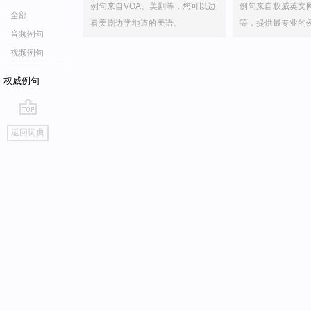
例句来自VOA、美剧等，您可以边
例句来自权威英文
全部
看美剧边学地道的美语。
等，提供最专业的
音频例句
视频例句
权威例句
go
返回词典
top