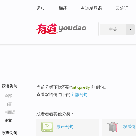
词典
翻译
有道精品课
云笔记
中英
有道 - 网易旗下搜索
双语例句
当前分类下找不到"
sit quietly
"的例句。
查看双语例句下的
全部例句
全部
口语
书面语
或者看看其他分类：
论文
原声例句
权威例
原声例句