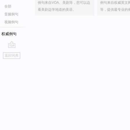
例句来自VOA、美剧等，您可以边
例句来自权威英文
全部
看美剧边学地道的美语。
等，提供最专业的
音频例句
视频例句
权威例句
go
返回词典
top