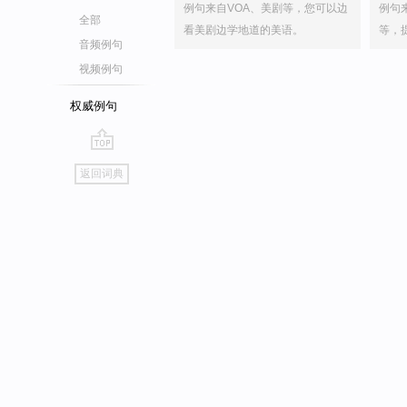
例句来自VOA、美剧等，您可以边
例句
全部
看美剧边学地道的美语。
等，
音频例句
视频例句
权威例句
go
返回词典
top