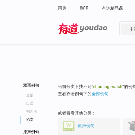
词典
翻译
有道精品课
中
有道 - 网易旗下搜索
双语例句
当前分类下找不到"
shouting match
"的例
查看双语例句下的
全部例句
全部
口语
书面语
或者看看其他分类：
论文
原声例句
原声例句