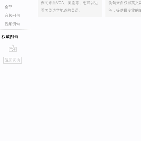
例句来自VOA、美剧等，您可以边
例句来自权威英文
全部
看美剧边学地道的美语。
等，提供最专业的
音频例句
视频例句
权威例句
go
返回词典
top