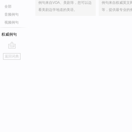
例句来自VOA、美剧等，您可以边
例句来自权威英文
全部
看美剧边学地道的美语。
等，提供最专业的
音频例句
视频例句
权威例句
go
返回词典
top