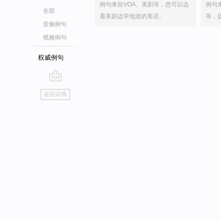
例句来自VOA、美剧等，您可以边
例句
全部
看美剧边学地道的美语。
等，
音频例句
视频例句
权威例句
go
返回词典
top