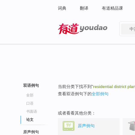
词典
翻译
有道精品课
中
有道 - 网易旗下搜索
双语例句
当前分类下找不到"
residential district pl
查看双语例句下的
全部例句
全部
口语
书面语
或者看看其他分类：
论文
原声例句
原声例句