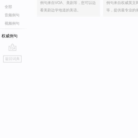
例句来自VOA、美剧等，您可以边
例句来自权威英文
全部
看美剧边学地道的美语。
等，提供最专业的
音频例句
视频例句
权威例句
go
返回词典
top