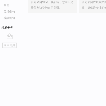
例句来自VOA、美剧等，您可以边
例句来自权威英文
全部
看美剧边学地道的美语。
等，提供最专业的
音频例句
视频例句
权威例句
go
返回词典
top