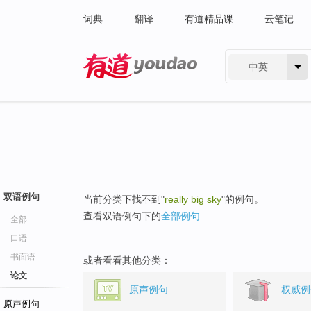
词典
翻译
有道精品课
云笔记
中英
有道 - 网易旗下搜索
双语例句
当前分类下找不到"
really big sky
"的例句。
查看双语例句下的
全部例句
全部
口语
书面语
或者看看其他分类：
论文
原声例句
权威例
原声例句