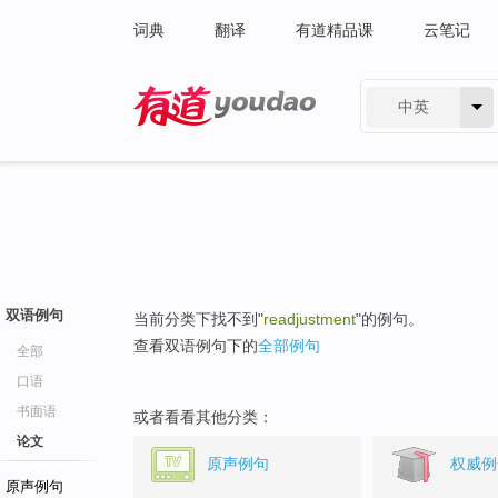
词典
翻译
有道精品课
云笔记
中英
有道 - 网易旗下搜索
双语例句
当前分类下找不到"
readjustment
"的例句。
查看双语例句下的
全部例句
全部
口语
书面语
或者看看其他分类：
论文
原声例句
权威例
原声例句