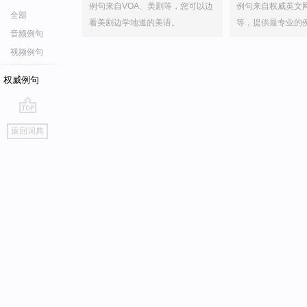
例句来自VOA、美剧等，您可以边
例句来自权威英文
全部
看美剧边学地道的美语。
等，提供最专业的
音频例句
视频例句
权威例句
go
返回词典
top