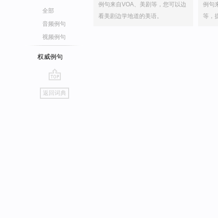
例句来自VOA、美剧等，您可以边
例句
全部
看美剧边学地道的美语。
等，
音频例句
视频例句
权威例句
go
返回词典
top