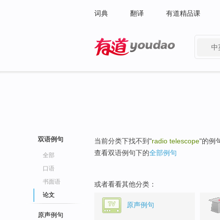
词典
翻译
有道精品课
中
有道 - 网易旗下搜索
双语例句
当前分类下找不到"
radio telescope
"的例
查看双语例句下的
全部例句
全部
口语
书面语
或者看看其他分类：
论文
原声例句
原声例句