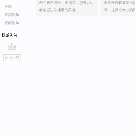
例句来自VOA、美剧等，您可以边
例句来自权威英文
全部
看美剧边学地道的美语。
等，提供最专业的
音频例句
视频例句
权威例句
go
返回词典
top