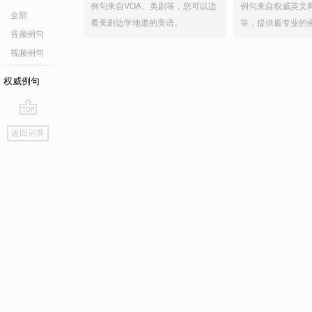
例句来自VOA、美剧等，您可以边
例句来自权威英文
全部
看美剧边学地道的美语。
等，提供最专业的
音频例句
视频例句
权威例句
go
返回词典
top