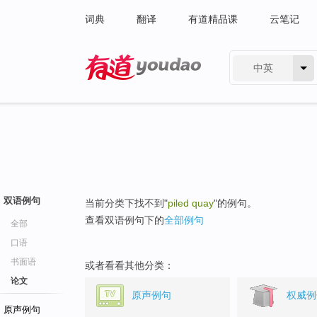
词典
翻译
有道精品课
云笔记
中英
有道 - 网易旗下搜索
双语例句
当前分类下找不到"
piled quay
"的例句。
查看双语例句下的
全部例句
全部
口语
书面语
或者看看其他分类：
论文
原声例句
权威例
原声例句