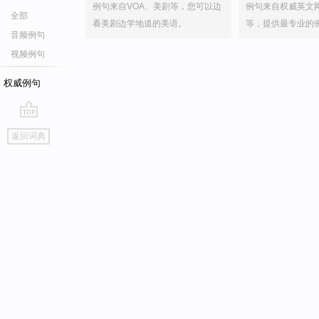
例句来自VOA、美剧等，您可以边
例句来自权威英文
全部
看美剧边学地道的美语。
等，提供最专业的
音频例句
视频例句
权威例句
go
返回词典
top