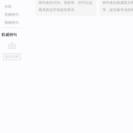
例句来自VOA、美剧等，您可以边
例句来自权威英文
全部
看美剧边学地道的美语。
等，提供最专业的
音频例句
视频例句
权威例句
go
返回词典
top