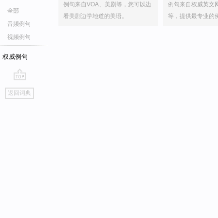
例句来自VOA、美剧等，您可以边
例句来自权威英文
全部
看美剧边学地道的美语。
等，提供最专业的
音频例句
视频例句
权威例句
go
返回词典
top