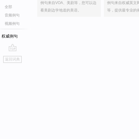
例句来自VOA、美剧等，您可以边
例句来自权威英文
全部
看美剧边学地道的美语。
等，提供最专业的
音频例句
视频例句
权威例句
go
返回词典
top