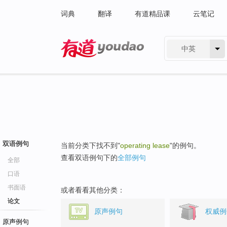
词典
翻译
有道精品课
云笔记
中英
有道 - 网易旗下搜索
双语例句
当前分类下找不到"
operating lease
"的例句。
查看双语例句下的
全部例句
全部
口语
书面语
或者看看其他分类：
论文
原声例句
权威例
原声例句