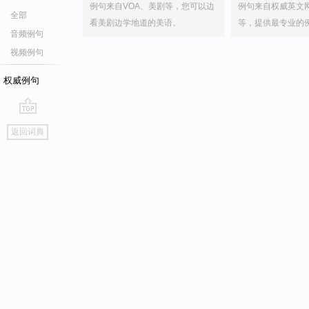
例句来自VOA、美剧等，您可以边
例句来自权威英文
全部
看美剧边学地道的美语。
等，提供最专业的
音频例句
视频例句
权威例句
go
返回词典
top