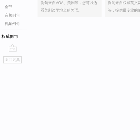
例句来自VOA、美剧等，您可以边
例句来自权威英文
全部
看美剧边学地道的美语。
等，提供最专业的
音频例句
视频例句
权威例句
go
返回词典
top