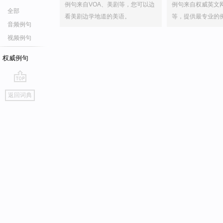
例句来自VOA、美剧等，您可以边
例句来自权威英文
全部
看美剧边学地道的美语。
等，提供最专业的
音频例句
视频例句
权威例句
go
返回词典
top