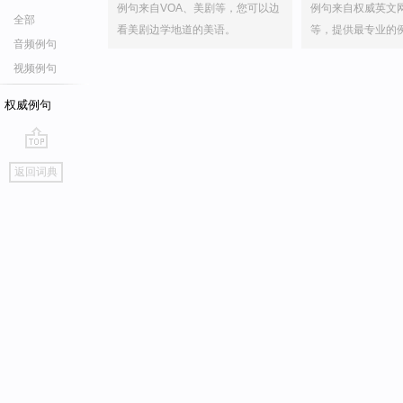
例句来自VOA、美剧等，您可以边
例句来自权威英文
全部
看美剧边学地道的美语。
等，提供最专业的
音频例句
视频例句
权威例句
go
返回词典
top