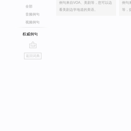
例句来自VOA、美剧等，您可以边
例句
全部
看美剧边学地道的美语。
等，
音频例句
视频例句
权威例句
go
返回词典
top