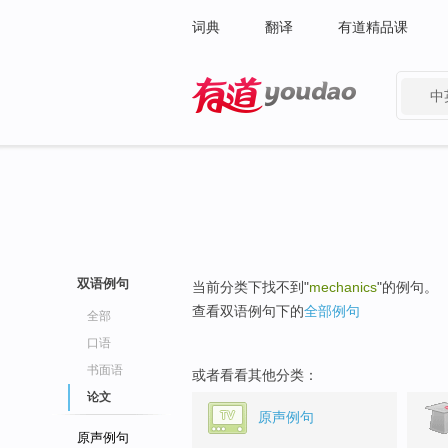
词典
翻译
有道精品课
中
有道 - 网易旗下搜索
双语例句
当前分类下找不到"
mechanics
"的例句。
查看双语例句下的
全部例句
全部
口语
书面语
或者看看其他分类：
论文
原声例句
原声例句