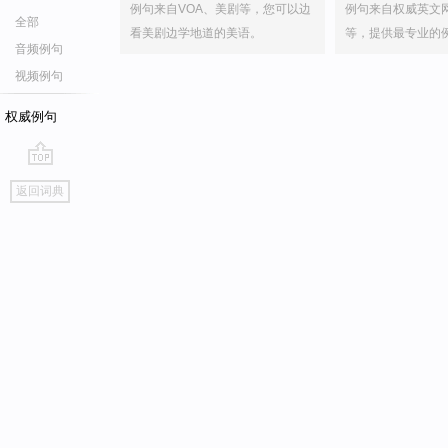
例句来自VOA、美剧等，您可以边
例句来自权威英文
全部
看美剧边学地道的美语。
等，提供最专业的
音频例句
视频例句
权威例句
go
返回词典
top