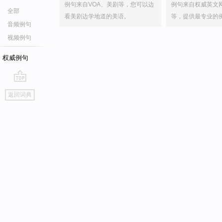
例句来自VOA、美剧等，您可以边
例句来自权威英文
全部
看美剧边学地道的美语。
等，提供最专业的
音频例句
视频例句
权威例句
go
返回词典
top