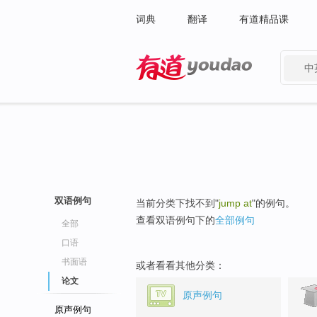
词典
翻译
有道精品课
中
有道 - 网易旗下搜索
双语例句
当前分类下找不到"
jump at
"的例句。
查看双语例句下的
全部例句
全部
口语
书面语
或者看看其他分类：
论文
原声例句
原声例句