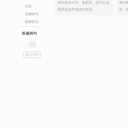
例句来自VOA、美剧等，您可以边
例句
全部
看美剧边学地道的美语。
等，
音频例句
视频例句
权威例句
go
返回词典
top