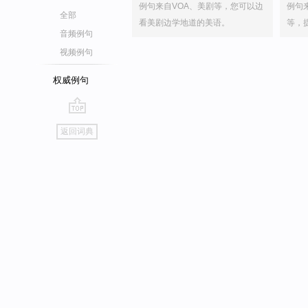
例句来自VOA、美剧等，您可以边
例句
全部
看美剧边学地道的美语。
等，
音频例句
视频例句
权威例句
go
返回词典
top