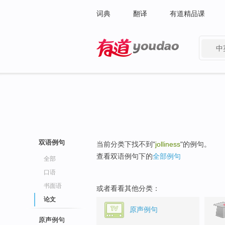
词典
翻译
有道精品课
中
有道 - 网易旗下搜索
双语例句
当前分类下找不到"
jolliness
"的例句。
查看双语例句下的
全部例句
全部
口语
书面语
或者看看其他分类：
论文
原声例句
原声例句