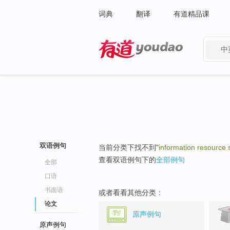
词典
翻译
有道精品课
中
有道 - 网易旗下搜索
双语例句
当前分类下找不到"
information resource 
查看双语例句下的
全部例句
全部
口语
书面语
或者看看其他分类：
论文
原声例句
原声例句