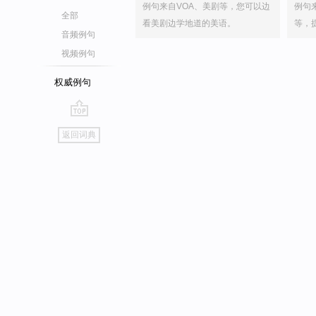
例句来自VOA、美剧等，您可以边
例句
全部
看美剧边学地道的美语。
等，
音频例句
视频例句
权威例句
go
返回词典
top