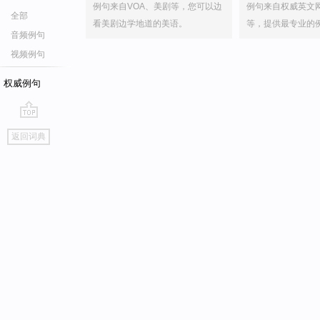
例句来自VOA、美剧等，您可以边
例句来自权威英文
全部
看美剧边学地道的美语。
等，提供最专业的
音频例句
视频例句
权威例句
go
返回词典
top