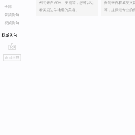
例句来自VOA、美剧等，您可以边
例句来自权威英文
全部
看美剧边学地道的美语。
等，提供最专业的
音频例句
视频例句
权威例句
go
返回词典
top