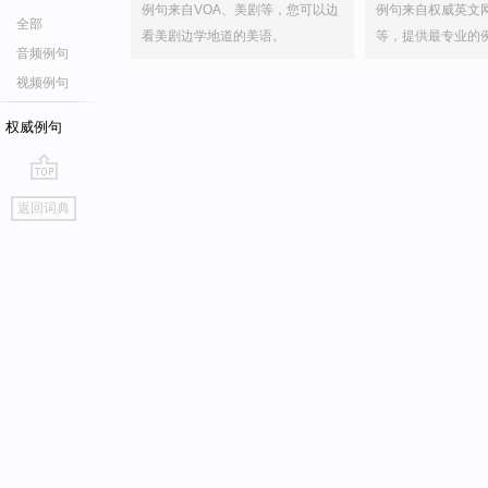
例句来自VOA、美剧等，您可以边
例句来自权威英文
全部
看美剧边学地道的美语。
等，提供最专业的
音频例句
视频例句
权威例句
go
返回词典
top