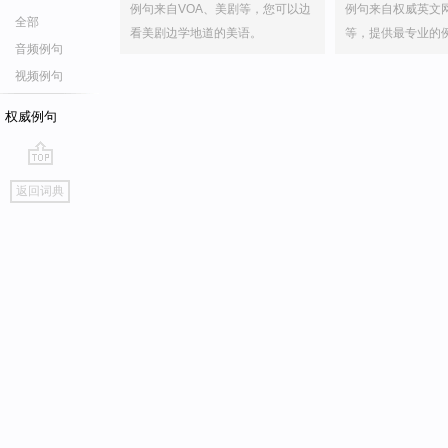
例句来自VOA、美剧等，您可以边
例句来自权威英文
全部
看美剧边学地道的美语。
等，提供最专业的
音频例句
视频例句
权威例句
go
返回词典
top