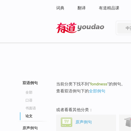
词典
翻译
有道精品课
中
有道 - 网易旗下搜索
双语例句
当前分类下找不到"
fondness
"的例句。
查看双语例句下的
全部例句
全部
口语
书面语
或者看看其他分类：
论文
原声例句
原声例句