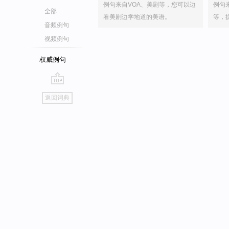
例句来自VOA、美剧等，您可以边
例句
全部
看美剧边学地道的美语。
等，
音频例句
视频例句
权威例句
go
返回词典
top