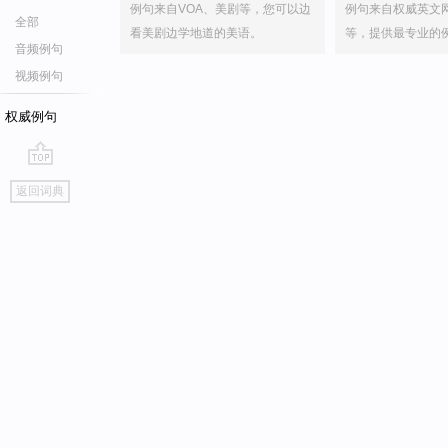
例句来自VOA、美剧等，您可以边
例句来自权威英文
全部
看美剧边学地道的美语。
等，提供最专业的
音频例句
视频例句
权威例句
go
返回词典
top