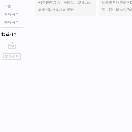
例句来自VOA、美剧等，您可以边
例句来自权威英文
全部
看美剧边学地道的美语。
等，提供最专业的
音频例句
视频例句
权威例句
go
返回词典
top