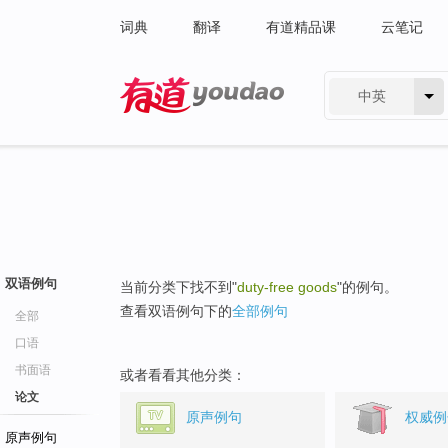
词典
翻译
有道精品课
云笔记
中英
有道 - 网易旗下搜索
双语例句
当前分类下找不到"
duty-free goods
"的例句。
查看双语例句下的
全部例句
全部
口语
书面语
或者看看其他分类：
论文
原声例句
权威例
原声例句