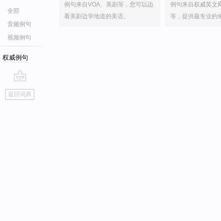
例句来自VOA、美剧等，您可以边
例句来自权威英文
全部
看美剧边学地道的美语。
等，提供最专业的
音频例句
视频例句
权威例句
go
返回词典
top