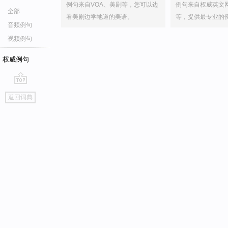
例句来自VOA、美剧等，您可以边
例句来自权威英文
全部
看美剧边学地道的美语。
等，提供最专业的
音频例句
视频例句
权威例句
go
返回词典
top