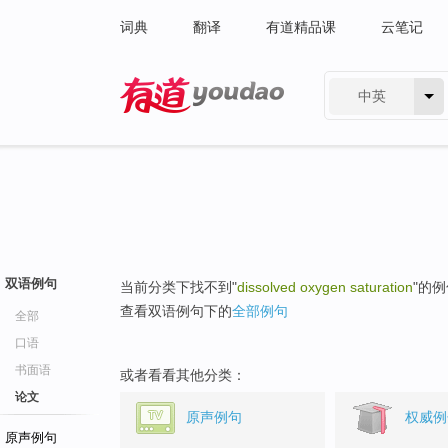
词典
翻译
有道精品课
云笔记
中英
有道 - 网易旗下搜索
双语例句
当前分类下找不到"
dissolved oxygen saturation
"的
查看双语例句下的
全部例句
全部
口语
书面语
或者看看其他分类：
论文
原声例句
权威例
原声例句