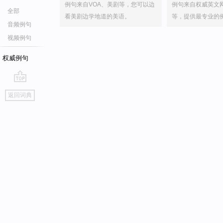
例句来自VOA、美剧等，您可以边
例句来自权威英文
全部
看美剧边学地道的美语。
等，提供最专业的
音频例句
视频例句
权威例句
go
返回词典
top