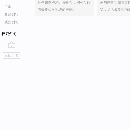
例句来自VOA、美剧等，您可以边
例句来自权威英文
全部
看美剧边学地道的美语。
等，提供最专业的
音频例句
视频例句
权威例句
go
返回词典
top