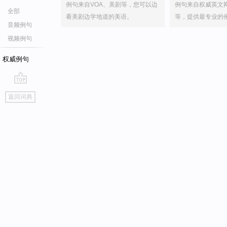
例句来自VOA、美剧等，您可以边
例句来自权威英文
全部
看美剧边学地道的美语。
等，提供最专业的
音频例句
视频例句
权威例句
go
返回词典
top