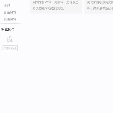
例句来自VOA、美剧等，您可以边
例句来自权威英文
全部
看美剧边学地道的美语。
等，提供最专业的
音频例句
视频例句
权威例句
go
返回词典
top