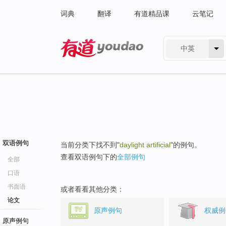
词典
翻译
有道精品课
云笔记
中英
有道 - 网易旗下搜索
双语例句
当前分类下找不到"
daylight artificial
"的例句。
查看双语例句下的
全部例句
全部
口语
书面语
或者看看其他分类：
论文
原声例句
权威例
原声例句