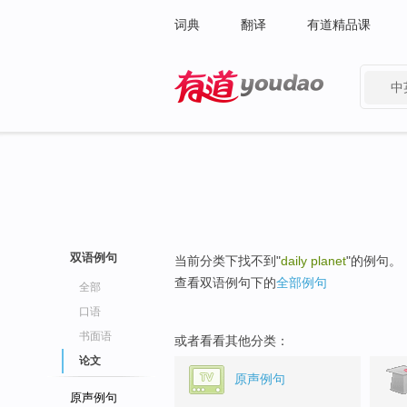
词典
翻译
有道精品课
中
有道 - 网易旗下搜索
双语例句
当前分类下找不到"
daily planet
"的例句。
查看双语例句下的
全部例句
全部
口语
书面语
或者看看其他分类：
论文
原声例句
原声例句