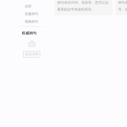
例句来自VOA、美剧等，您可以边
例句
全部
看美剧边学地道的美语。
等，
音频例句
视频例句
权威例句
go
返回词典
top