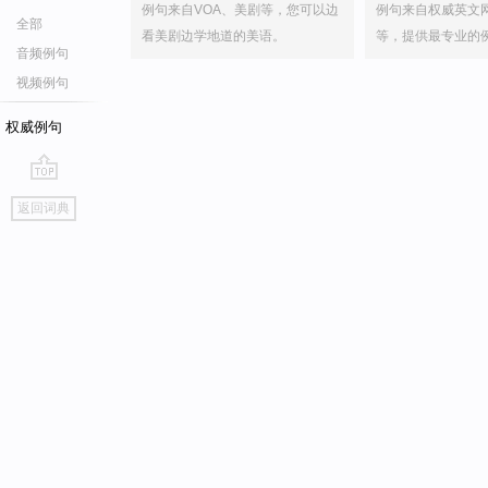
例句来自VOA、美剧等，您可以边
例句来自权威英文
全部
看美剧边学地道的美语。
等，提供最专业的
音频例句
视频例句
权威例句
go
返回词典
top