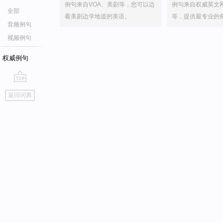
例句来自VOA、美剧等，您可以边
例句来自权威英文
全部
看美剧边学地道的美语。
等，提供最专业的
音频例句
视频例句
权威例句
go
返回词典
top