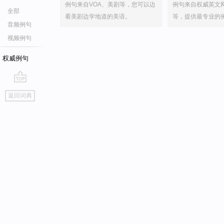
例句来自VOA、美剧等，您可以边
例句来自权威英文
全部
看美剧边学地道的美语。
等，提供最专业的
音频例句
视频例句
权威例句
go
返回词典
top